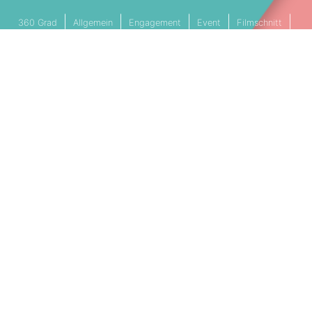
360 Grad
Allgemein
Engagement
Event
Filmschnitt
Livestream
Referenz
Social Media
Technik
Tipps & Tricks
Video
PARTNERSCHAFTEN
Cookie Einstellungen