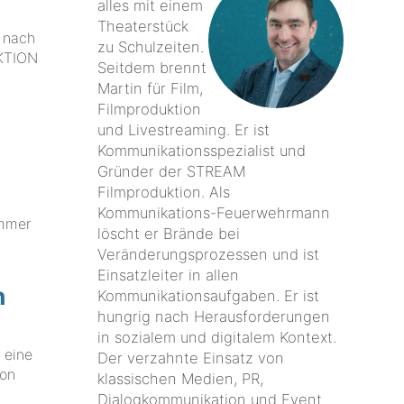
alles mit einem
Theaterstück
u nach
zu Schulzeiten.
UKTION
Seitdem brennt
Martin für Film,
Filmproduktion
und Livestreaming. Er ist
Kommunikationsspezialist und
Gründer der STREAM
Filmproduktion. Als
Kommunikations-Feuerwehrmann
ummer
löscht er Brände bei
Veränderungsprozessen und ist
Einsatzleiter in allen
n
Kommunikationsaufgaben. Er ist
hungrig nach Herausforderungen
in sozialem und digitalem Kontext.
 eine
Der verzahnte Einsatz von
Ton
klassischen Medien, PR,
Dialogkommunikation und Event