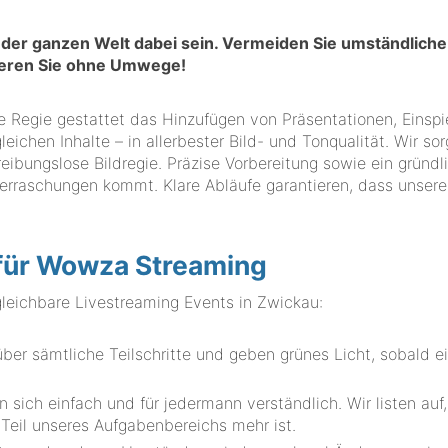
in der ganzen Welt dabei sein. Vermeiden Sie umständlic
zieren Sie ohne Umwege!
te Regie gestattet das Hinzufügen von Präsentationen, Einspi
leichen Inhalte – in allerbester Bild- und Tonqualität. Wir sor
ibungslose Bildregie. Präzise Vorbereitung sowie ein gründl
erraschungen kommt. Klare Abläufe garantieren, dass unsere
i für Wowza Streaming
ichbare Livestreaming Events in Zwickau:
er sämtliche Teilschritte und geben grünes Licht, sobald ei
.
 sich einfach und für jedermann verständlich. Wir listen auf
 Teil unseres Aufgabenbereichs mehr ist.