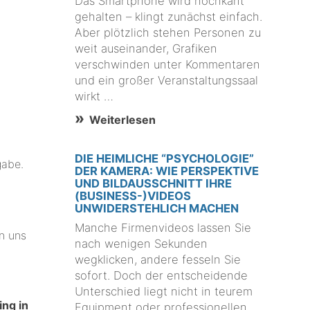
Das Smartphone wird hochkant
gehalten – klingt zunächst einfach.
Aber plötzlich stehen Personen zu
weit auseinander, Grafiken
verschwinden unter Kommentaren
und ein großer Veranstaltungssaal
wirkt …
Weiterlesen
DIE HEIMLICHE “PSYCHOLOGIE”
gabe.
DER KAMERA: WIE PERSPEKTIVE
UND BILDAUSSCHNITT IHRE
(BUSINESS-)VIDEOS
UNWIDERSTEHLICH MACHEN
Manche Firmenvideos lassen Sie
n uns
nach wenigen Sekunden
wegklicken, andere fesseln Sie
sofort. Doch der entscheidende
Unterschied liegt nicht in teurem
ng in
Equipment oder professionellen