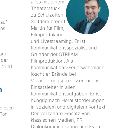
alles mit einem
Theaterstück
zu Schulzeiten.
Seitdem brennt
 auf
Martin für Film,
los
Filmproduktion
und Livestreaming. Er ist
Kommunikationsspezialist und
eam
Gründer der STREAM
 der
Filmproduktion. Als
 41 41
Kommunikations-Feuerwehrmann
löscht er Brände bei
Veränderungsprozessen und ist
Einsatzleiter in allen
n
Kommunikationsaufgaben. Er ist
hungrig nach Herausforderungen
in sozialem und digitalem Kontext.
 diesen
Der verzahnte Einsatz von
 Ton
klassischen Medien, PR,
Dialogkommunikation und Event