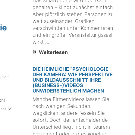
Das Smartphone wird hochkant
gehalten – klingt zunächst einfach.
Aber plötzlich stehen Personen zu
weit auseinander, Grafiken
ie
verschwinden unter Kommentaren
und ein großer Veranstaltungssaal
wirkt …
Weiterlesen
DIE HEIMLICHE “PSYCHOLOGIE”
DER KAMERA: WIE PERSPEKTIVE
diese
UND BILDAUSSCHNITT IHRE
(BUSINESS-)VIDEOS
UNWIDERSTEHLICH MACHEN
Manche Firmenvideos lassen Sie
ON.
nach wenigen Sekunden
 Guss.
wegklicken, andere fesseln Sie
sofort. Doch der entscheidende
Unterschied liegt nicht in teurem
Equipment oder professionellen