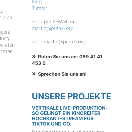
Xing
Tumblr
zu
d sich
oder per E-Mail an
martin@prankl.org
agen,
llung
oder martin@prankl.org
beraten
nehmen
Rufen Sie uns an: 089 41 41
453 0
Sprechen Sie uns an!
UNSERE PROJEKTE
VERTIKALE LIVE-PRODUKTION:
SO GELINGT EIN KINOREIFER
HOCHKANT-STREAM FÜR
TIKTOK UND CO.