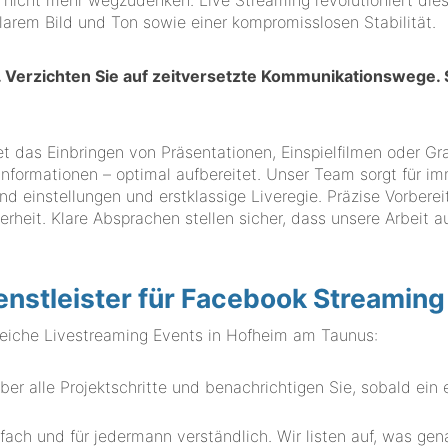
n nicht mehr wegzudenken. Live Streaming revolutioniert die
larem Bild und Ton sowie einer kompromisslosen Stabilität.
in. Verzichten Sie auf zeitversetzte Kommunikationswege.
t das Einbringen von Präsentationen, Einspielfilmen oder Gra
nformationen – optimal aufbereitet. Unser Team sorgt für i
 einstellungen und erstklassige Liveregie. Präzise Vorberei
rheit. Klare Absprachen stellen sicher, dass unsere Arbeit au
enstleister für Facebook Streaming
iche Livestreaming Events in Hofheim am Taunus:
r alle Projektschritte und benachrichtigen Sie, sobald ein 
.
fach und für jedermann verständlich. Wir listen auf, was gen