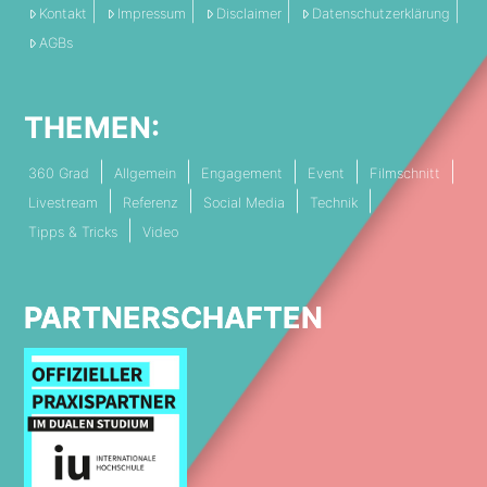
Kontakt
Impressum
Disclaimer
Datenschutzerklärung
AGBs
THEMEN:
360 Grad
Allgemein
Engagement
Event
Filmschnitt
Livestream
Referenz
Social Media
Technik
Tipps & Tricks
Video
PARTNERSCHAFTEN