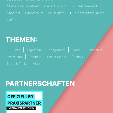
Facebook Livestream Service Augsburg
Livestream AGBs
Kontakt
Impressum
Disclaimer
Datenschutzerklärung
AGBs
THEMEN:
360 Grad
Allgemein
Engagement
Event
Filmschnitt
Livestream
Referenz
Social Media
Technik
Tipps & Tricks
Video
PARTNERSCHAFTEN