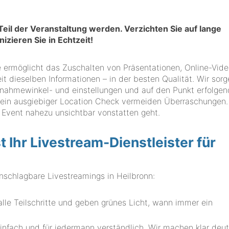
 Teil der Veranstaltung werden. Verzichten Sie auf lange
zieren Sie in Echtzeit!
gie ermöglicht das Zuschalten von Präsentationen, Online-Vid
it dieselben Informationen – in der besten Qualität. Wir sorg
ahmewinkel- und einstellungen und auf den Punkt erfolge
 ein ausgiebiger Location Check vermeiden Überraschungen.
m Event nahezu unsichtbar vonstatten geht.
hr Livestream-Dienstleister für
chlagbare Livestreamings in Heilbronn:
lle Teilschritte und geben grünes Licht, wann immer ein
infach und für jedermann verständlich. Wir machen klar deut