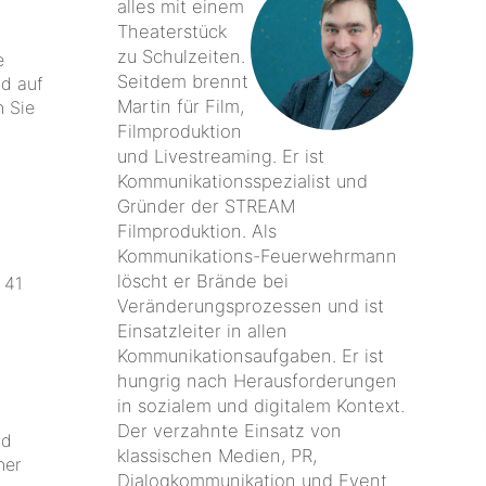
alles mit einem
Theaterstück
zu Schulzeiten.
e
Seitdem brennt
nd auf
Martin für Film,
n Sie
Filmproduktion
und Livestreaming. Er ist
Kommunikationsspezialist und
Gründer der STREAM
Filmproduktion. Als
Kommunikations-Feuerwehrmann
löscht er Brände bei
 41
Veränderungsprozessen und ist
Einsatzleiter in allen
Kommunikationsaufgaben. Er ist
hungrig nach Herausforderungen
in sozialem und digitalem Kontext.
Der verzahnte Einsatz von
nd
klassischen Medien, PR,
ner
Dialogkommunikation und Event