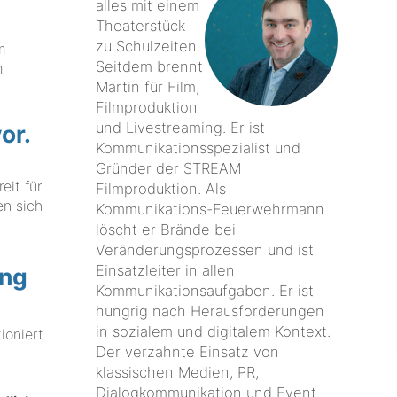
alles mit einem
Theaterstück
zu Schulzeiten.
m
Seitdem brennt
m
Martin für Film,
Filmproduktion
und Livestreaming. Er ist
or.
Kommunikationsspezialist und
Gründer der STREAM
it für
Filmproduktion. Als
en sich
Kommunikations-Feuerwehrmann
löscht er Brände bei
Veränderungsprozessen und ist
Einsatzleiter in allen
ung
Kommunikationsaufgaben. Er ist
hungrig nach Herausforderungen
in sozialem und digitalem Kontext.
ioniert
Der verzahnte Einsatz von
klassischen Medien, PR,
Dialogkommunikation und Event