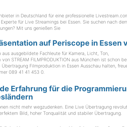
eter in Deutschland für eine professionelle Livestream.co
g Experte für Live Streamings bei Essen. Sie suchen nach de
sungen? Mit uns genießen Sie
räsentation auf Periscope in Essen v
s ausgebildete Fachleute für Kamera, Licht, Ton,
am von STREAM FILMPRODUKTION aus München ist schon bere
ve Übertragung Filmproduktion in Essen Ausschau halten, freu
ummer
089 41 41 453 0
.
de Erfahrung für die Programmier
esländern
onen nicht mehr wegzudenken. Eine Live Übertragung revolut
erfektem Bild, hoher Tonqualität und stabiler Übertragung.