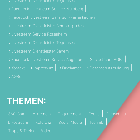
Livestream Dienstleister Tegernsee
Facebook Livestream Service Nürnberg
Facebook Livestream Garmisch-Partenkirchen
Livestream Dienstleister Berchtesgaden
Livestream Service Rosenheim
Livestream Dienstleister Tegernsee
Livestream Dienstleister Bayern
Facebook Livestream Service Augsburg
Livestream AGBs
Kontakt
Impressum
Disclaimer
Datenschutzerklärung
AGBs
THEMEN:
360 Grad
Allgemein
Engagement
Event
Filmschnitt
Livestream
Referenz
Social Media
Technik
Tipps & Tricks
Video