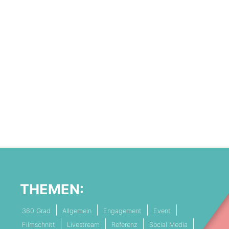
THEMEN:
360 Grad
Allgemein
Engagement
Event
Filmschnitt
Livestream
Referenz
Social Media