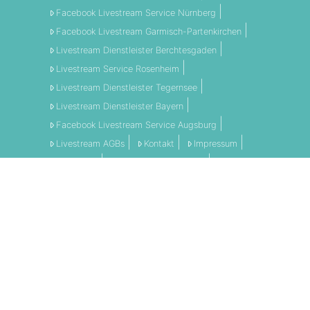
Facebook Livestream Service Nürnberg
Facebook Livestream Garmisch-Partenkirchen
Livestream Dienstleister Berchtesgaden
Livestream Service Rosenheim
Livestream Dienstleister Tegernsee
Livestream Dienstleister Bayern
Facebook Livestream Service Augsburg
Livestream AGBs
Kontakt
Impressum
Disclaimer
Datenschutzerklärung
AGBs
LI