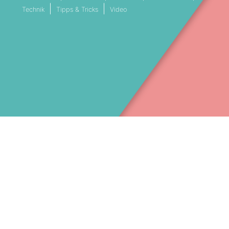
Technik
Tipps & Tricks
Video
VESTREAMING SERVICE MÜNCHEN
LIVESTREAM DIENSTLEISTER BAY
Facebook
089 41 41 453 30
(c) 2025 – Stream Filmproduktion