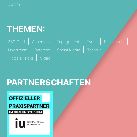
AGBs
THEMEN:
360 Grad
Allgemein
Engagement
Event
Filmschnitt
Livestream
Referenz
Social Media
Technik
Tipps & Tricks
Video
PARTNERSCHAFTEN