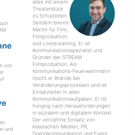
alles mit einem
Theaterstück
zu Schulzeiten.
Seitdem brennt
nach
Martin für Film,
EAM
Filmproduktion
und Livestreaming. Er ist
öhne
Kommunikationsspezialist und
Gründer der STREAM
Filmproduktion. Als
am von
Kommunikations-Feuerwehrmann
er
löscht er Brände bei
uf
Veränderungsprozessen und ist
Einsatzleiter in allen
Kommunikationsaufgaben. Er ist
ve
hungrig nach Herausforderungen
in sozialem und digitalem Kontext.
Der verzahnte Einsatz von
sen
klassischen Medien, PR,
on und
Dialogkommunikation und Event