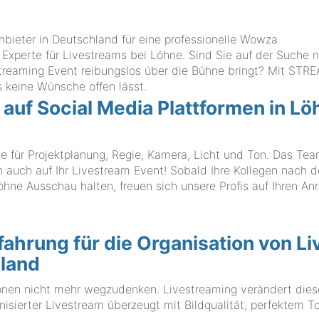
ieter in Deutschland für eine professionelle Wowza
 Experte für Livestreams bei Löhne. Sind Sie auf der Suche 
 Streaming Event reibungslos über die Bühne bringt? Mit STR
eine Wünsche offen lässt.
 auf Social Media Plattformen in L
te für Projektplanung, Regie, Kamera, Licht und Ton. Das Te
ch auf Ihr Livestream Event! Sobald Ihre Kollegen nach d
ne Ausschau halten, freuen sich unsere Profis auf Ihren Anr
ahrung für die Organisation von Li
hland
ionen nicht mehr wegzudenken. Livestreaming verändert die
nisierter Livestream überzeugt mit Bildqualität, perfektem T