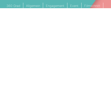
360 Grad
Allgemein
Engagement
Event
Filmschnitt
Livestream
Referenz
Social Media
Technik
Tipps & Tricks
Video
PARTNERSCHAFTEN
Cookie Einstellungen