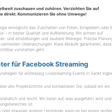
weltweit zuschauen und zuhören. Verzichten Sie auf
ie direkt. Kommunizieren Sie ohne Umwege!
gie ermöglicht das Zuschalten von Folien, Einspielern oder B
ut – in bester Qualität und Aufbereitung. Wir achten auf
- und einstellungen und saubere Bildregie. Präzise Planun
 vermeiden Überraschungen. Klare Abläufe garantieren, dass
sichtbar vonstatten geht.
eter für Facebook Streaming
geln für erstklassig Livestreaming Events in Sankt Ingbe
r alle Projektschritte und kontaktieren Sie, sobald ein ein
.
tändlich und leicht. Wir listen auf, was ausgeführt wird und
ungsbereiches ist.
rs oder etwaiger anderer Umstände, kann es bei einem große