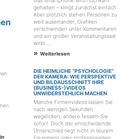
Das Smartphone wird hochkant
gehalten – klingt zunächst einfach.
Aber plötzlich stehen Personen zu
nen
weit auseinander, Grafiken
verschwinden unter Kommentaren
und ein großer Veranstaltungssaal
wirkt …
Weiterlesen
DIE HEIMLICHE “PSYCHOLOGIE”
nen.
DER KAMERA: WIE PERSPEKTIVE
UND BILDAUSSCHNITT IHRE
(BUSINESS-)VIDEOS
UNWIDERSTEHLICH MACHEN
Manche Firmenvideos lassen Sie
ehen
nach wenigen Sekunden
wegklicken, andere fesseln Sie
sofort. Doch der entscheidende
Unterschied liegt nicht in teurem
in
Equipment oder professionellen