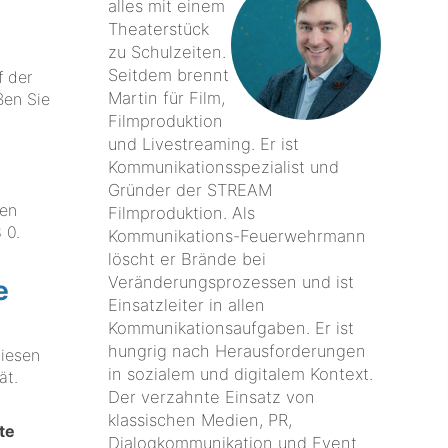
alles mit einem
Theaterstück
zu Schulzeiten.
Seitdem brennt
f der
Martin für Film,
ßen Sie
Filmproduktion
und Livestreaming. Er ist
Kommunikationsspezialist und
Gründer der STREAM
gen
Filmproduktion. Als
 0
.
Kommunikations-Feuerwehrmann
löscht er Brände bei
Veränderungsprozessen und ist
e
Einsatzleiter in allen
Kommunikationsaufgaben. Er ist
hungrig nach Herausforderungen
diesen
in sozialem und digitalem Kontext.
ät.
Der verzahnte Einsatz von
klassischen Medien, PR,
te
Dialogkommunikation und Event