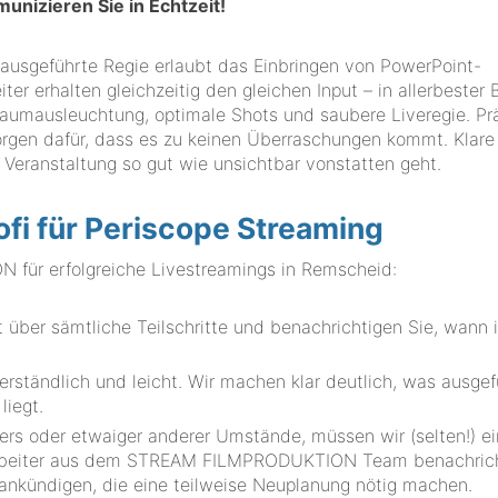
unizieren Sie in Echtzeit!
 ausgeführte Regie erlaubt das Einbringen von PowerPoint-
ter erhalten gleichzeitig den gleichen Input – in allerbester B
aumausleuchtung, optimale Shots und saubere Liveregie. Pr
orgen dafür, dass es zu keinen Überraschungen kommt. Klare
r Veranstaltung so gut wie unsichtbar vonstatten geht.
ofi für Periscope Streaming
für erfolgreiche Livestreamings in Remscheid:
über sämtliche Teilschritte und benachrichtigen Sie, wann
erständlich und leicht. Wir machen klar deutlich, was ausgef
liegt.
ers oder etwaiger anderer Umstände, müssen wir (selten!) ei
arbeiter aus dem STREAM FILMPRODUKTION Team benachric
ankündigen, die eine teilweise Neuplanung nötig machen.