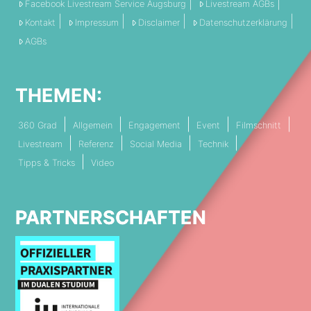
Facebook Livestream Service Augsburg
Livestream AGBs
Kontakt
Impressum
Disclaimer
Datenschutzerklärung
AGBs
THEMEN:
360 Grad
Allgemein
Engagement
Event
Filmschnitt
Livestream
Referenz
Social Media
Technik
Tipps & Tricks
Video
PARTNERSCHAFTEN