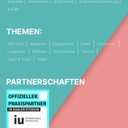
Kontakt
Impressum
Disclaimer
Datenschutzerklärung
AGBs
THEMEN:
360 Grad
Allgemein
Engagement
Event
Filmschnitt
Livestream
Referenz
Social Media
Technik
Tipps & Tricks
Video
PARTNERSCHAFTEN