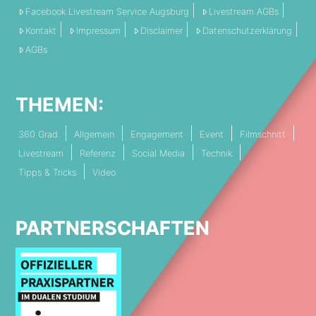
Facebook Livestream Service Augsburg
Livestream AGBs
Kontakt
Impressum
Disclaimer
Datenschutzerklärung
AGBs
THEMEN:
360 Grad
Allgemein
Engagement
Event
Filmschnitt
Livestream
Referenz
Social Media
Technik
Tipps & Tricks
Video
PARTNERSCHAFTEN