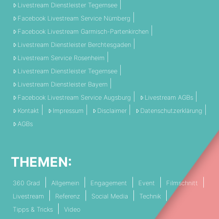
Livestream Dienstleister Tegernsee
Facebook Livestream Service Nürnberg
Facebook Livestream Garmisch-Partenkirchen
Livestream Dienstleister Berchtesgaden
Livestream Service Rosenheim
Livestream Dienstleister Tegernsee
Livestream Dienstleister Bayern
Facebook Livestream Service Augsburg
Livestream AGBs
Kontakt
Impressum
Disclaimer
Datenschutzerklärung
AGBs
THEMEN:
360 Grad
Allgemein
Engagement
Event
Filmschnitt
Livestream
Referenz
Social Media
Technik
Tipps & Tricks
Video