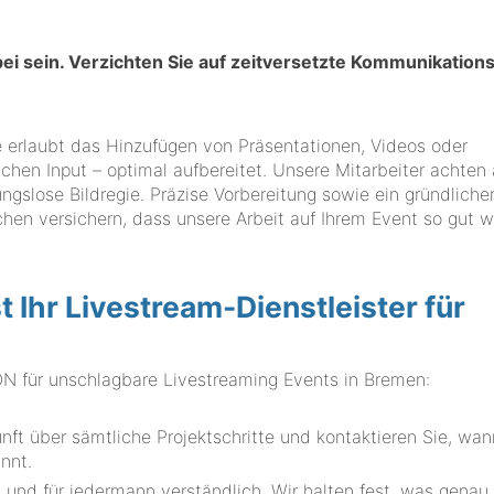
abei sein. Verzichten Sie auf zeitversetzte Kommunikatio
gie erlaubt das Hinzufügen von Präsentationen, Videos oder
ichen Input – optimal aufbereitet. Unsere Mitarbeiter achten 
slose Bildregie. Präzise Vorbereitung sowie ein gründliche
chen versichern, dass unsere Arbeit auf Ihrem Event so gut w
hr Livestream-Dienstleister für
für unschlagbare Livestreaming Events in Bremen:
t über sämtliche Projektschritte und kontaktieren Sie, wan
nnt.
 und für jedermann verständlich. Wir halten fest, was genau