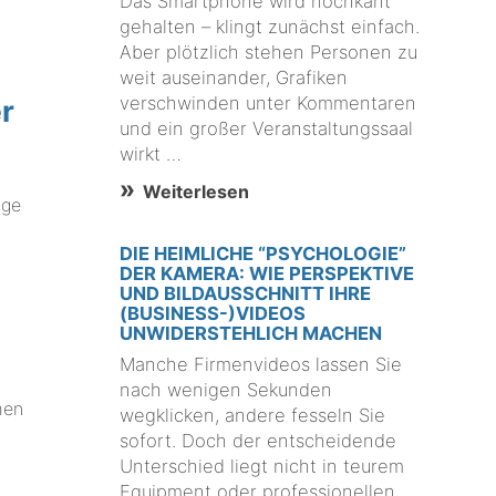
Das Smartphone wird hochkant
gehalten – klingt zunächst einfach.
Aber plötzlich stehen Personen zu
weit auseinander, Grafiken
verschwinden unter Kommentaren
r
und ein großer Veranstaltungssaal
wirkt …
Weiterlesen
nge
DIE HEIMLICHE “PSYCHOLOGIE”
DER KAMERA: WIE PERSPEKTIVE
UND BILDAUSSCHNITT IHRE
(BUSINESS-)VIDEOS
UNWIDERSTEHLICH MACHEN
Manche Firmenvideos lassen Sie
nach wenigen Sekunden
men
wegklicken, andere fesseln Sie
sofort. Doch der entscheidende
Unterschied liegt nicht in teurem
Equipment oder professionellen