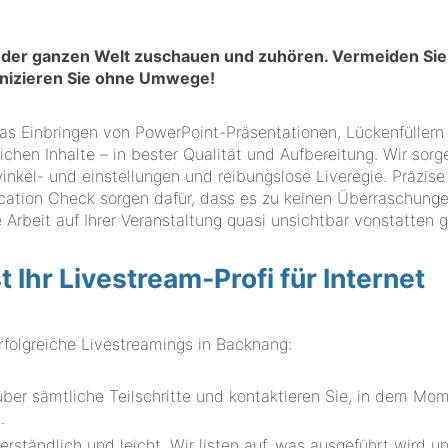
in der ganzen Welt zuschauen und zuhören. Vermeiden Sie
unizieren Sie ohne Umwege!
t das Einbringen von PowerPoint-Präsentationen, Lückenfüllern
ichen Inhalte – in bester Qualität und Aufbereitung. Wir sorg
kel- und einstellungen und reibungslose Liveregie. Präzise
cation Check sorgen dafür, dass es zu keinen Überraschung
Arbeit auf Ihrer Veranstaltung quasi unsichtbar vonstatten g
hr Livestream-Profi für Internet
olgreiche Livestreamings in Backnang:
ber sämtliche Teilschritte und kontaktieren Sie, in dem Mom
.
rständlich und leicht. Wir listen auf, was ausgeführt wird u