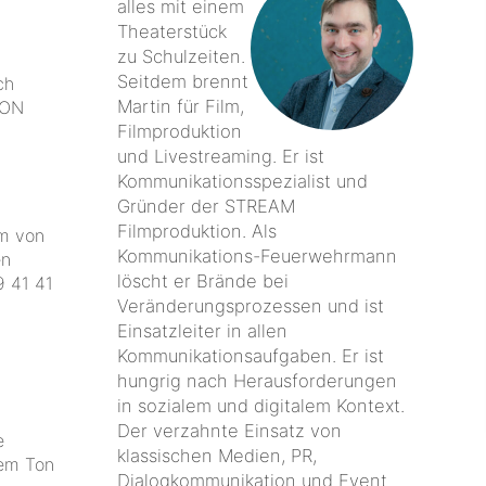
alles mit einem
Theaterstück
zu Schulzeiten.
Seitdem brennt
ch
Martin für Film,
ION
Filmproduktion
und Livestreaming. Er ist
Kommunikationsspezialist und
Gründer der STREAM
Filmproduktion. Als
am von
Kommunikations-Feuerwehrmann
en
löscht er Brände bei
 41 41
Veränderungsprozessen und ist
Einsatzleiter in allen
Kommunikationsaufgaben. Er ist
hungrig nach Herausforderungen
in sozialem und digitalem Kontext.
Der verzahnte Einsatz von
e
klassischen Medien, PR,
tem Ton
Dialogkommunikation und Event