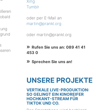
Xing
Tumblr
ößeren
sobald
oder per E-Mail an
martin@prankl.org
tung
fgrund
oder martin@prankl.org
s
Rufen Sie uns an: 089 41 41
nseren
453 0
Sprechen Sie uns an!
UNSERE PROJEKTE
VERTIKALE LIVE-PRODUKTION:
SO GELINGT EIN KINOREIFER
HOCHKANT-STREAM FÜR
TIKTOK UND CO.