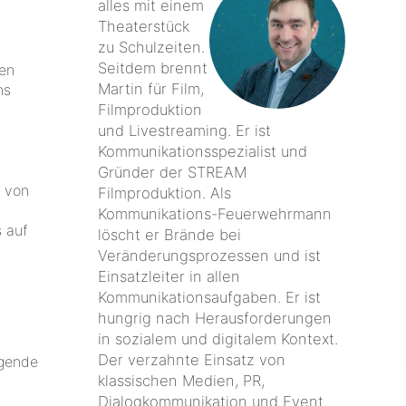
alles mit einem
Theaterstück
zu Schulzeiten.
Seitdem brennt
hen
Martin für Film,
ns
Filmproduktion
und Livestreaming. Er ist
Kommunikationsspezialist und
Gründer der STREAM
m von
Filmproduktion. Als
Kommunikations-Feuerwehrmann
 auf
löscht er Brände bei
Veränderungsprozessen und ist
Einsatzleiter in allen
Kommunikationsaufgaben. Er ist
hungrig nach Herausforderungen
in sozialem und digitalem Kontext.
Der verzahnte Einsatz von
egende
klassischen Medien, PR,
Dialogkommunikation und Event