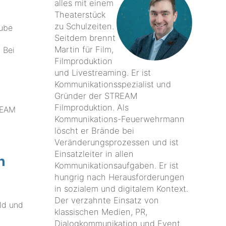
alles mit einem
Theaterstück
zu Schulzeiten.
Tube
Seitdem brennt
Martin für Film,
 Bei
Filmproduktion
und Livestreaming. Er ist
Kommunikationsspezialist und
Gründer der STREAM
Filmproduktion. Als
REAM
Kommunikations-Feuerwehrmann
löscht er Brände bei
Veränderungsprozessen und ist
Einsatzleiter in allen
n
Kommunikationsaufgaben. Er ist
hungrig nach Herausforderungen
in sozialem und digitalem Kontext.
t
Der verzahnte Einsatz von
ild und
klassischen Medien, PR,
Dialogkommunikation und Event