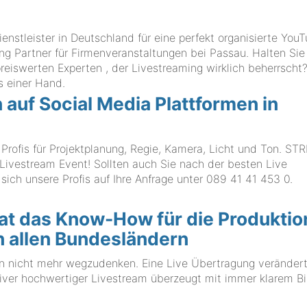
tleister in Deutschland für eine perfekt organisierte You
ng Partner für Firmenveranstaltungen bei Passau. Halten Sie
eiswerten Experten , der Livestreaming wirklich beherrscht?
 einer Hand.
n auf Social Media Plattformen in
is für Projektplanung, Regie, Kamera, Licht und Ton. ST
vestream Event! Sollten auch Sie nach der besten Live
sich unsere Profis auf Ihre Anfrage unter
089 41 41 453 0
.
 das Know-How für die Produktio
n allen Bundesländern
en nicht mehr wegzudenken. Eine Live Übertragung veränder
tiver hochwertiger Livestream überzeugt mit immer klarem B