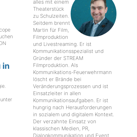
alles mit einem
Theaterstück
zu Schulzeiten.
Seitdem brennt
scope
Martin für Film,
suchen
Filmproduktion
ION
und Livestreaming. Er ist
Kommunikationsspezialist und
Gründer der STREAM
 in
Filmproduktion. Als
Kommunikations-Feuerwehrmann
löscht er Brände bei
ie.
Veränderungsprozessen und ist
Einsatzleiter in allen
 unter
Kommunikationsaufgaben. Er ist
hungrig nach Herausforderungen
in sozialem und digitalem Kontext.
Der verzahnte Einsatz von
klassischen Medien, PR,
Dialogkommunikation und Event