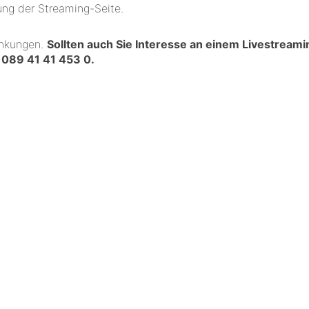
ng der Streaming-Seite.
änkungen.
Sollten auch Sie Interesse an einem Livestreami
r
089 41 41 453 0
.