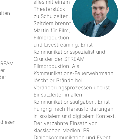
alles mit einem
Theaterstück
alten
zu Schulzeiten.
Seitdem brennt
Martin für Film,
Filmproduktion
und Livestreaming. Er ist
Kommunikationsspezialist und
Gründer der STREAM
STREAM
Filmproduktion. Als
er
Kommunikations-Feuerwehrmann
der
löscht er Brände bei
Veränderungsprozessen und ist
Einsatzleiter in allen
Kommunikationsaufgaben. Er ist
hungrig nach Herausforderungen
in sozialem und digitalem Kontext.
 diesen
Der verzahnte Einsatz von
klassischen Medien, PR,
Dialogkommunikation und Event