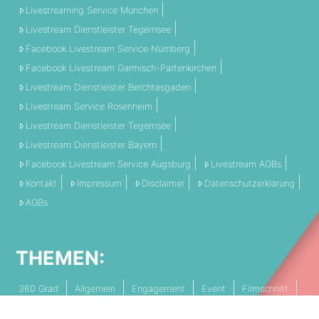
Livestreaming Service München
Livestream Dienstleister Tegernsee
Facebook Livestream Service Nürnberg
Facebook Livestream Garmisch-Partenkirchen
Livestream Dienstleister Berchtesgaden
Livestream Service Rosenheim
Livestream Dienstleister Tegernsee
Livestream Dienstleister Bayern
Facebook Livestream Service Augsburg
Livestream AGBs
Kontakt
Impressum
Disclaimer
Datenschutzerklärung
AGBs
THEMEN:
360 Grad
Allgemein
Engagement
Event
Filmschnitt
Livestream
Referenz
Social Media
Technik