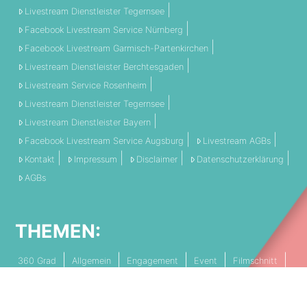
Livestream Dienstleister Tegernsee
Facebook Livestream Service Nürnberg
Facebook Livestream Garmisch-Partenkirchen
Livestream Dienstleister Berchtesgaden
Livestream Service Rosenheim
Livestream Dienstleister Tegernsee
Livestream Dienstleister Bayern
Facebook Livestream Service Augsburg
Livestream AGBs
Kontakt
Impressum
Disclaimer
Datenschutzerklärung
AGBs
THEMEN:
360 Grad
Allgemein
Engagement
Event
Filmschnitt
Livestream
Referenz
Social Media
Technik
Tipps & Tricks
Video