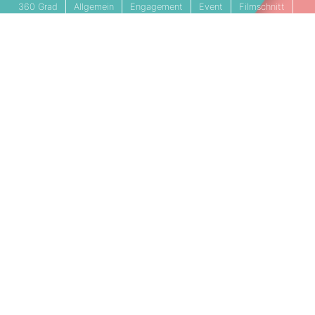
360 Grad
Allgemein
Engagement
Event
Filmschnitt
Livestream
Referenz
Social Media
Technik
Tipps & Tricks
Video
PARTNERSCHAFTEN
Cookie Einstellungen