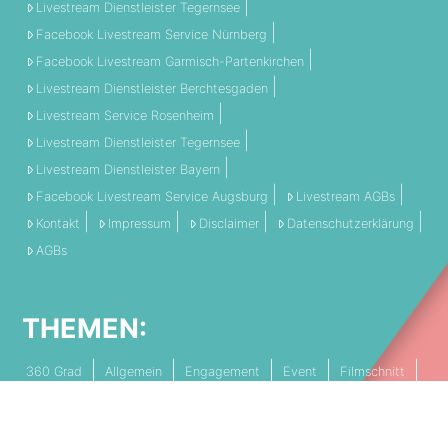
Livestream Dienstleister Tegernsee
Facebook Livestream Service Nürnberg
Facebook Livestream Garmisch-Partenkirchen
Livestream Dienstleister Berchtesgaden
Livestream Service Rosenheim
Livestream Dienstleister Tegernsee
Livestream Dienstleister Bayern
Facebook Livestream Service Augsburg
Livestream AGBs
Kontakt
Impressum
Disclaimer
Datenschutzerklärung
AGBs
THEMEN:
360 Grad
Allgemein
Engagement
Event
Filmschnitt
Livestream
Referenz
Social Media
Technik
Tipps & Tricks
Video