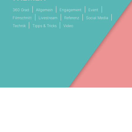
360 Grad
Allgemein
Engagement
Event
Filmschnitt
Livestream
Referenz
Social Media
Technik
Tipps & Tricks
Video
VESTREAMING SERVICE MÜNCHEN
LIVESTREAM DIENSTLEISTER BAY