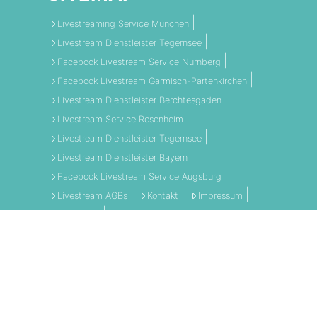
Livestreaming Service München
Livestream Dienstleister Tegernsee
Facebook Livestream Service Nürnberg
Facebook Livestream Garmisch-Partenkirchen
Livestream Dienstleister Berchtesgaden
Livestream Service Rosenheim
Livestream Dienstleister Tegernsee
Livestream Dienstleister Bayern
Facebook Livestream Service Augsburg
Livestream AGBs
Kontakt
Impressum
Disclaimer
Datenschutzerklärung
AGBs
LI