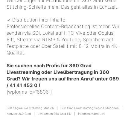
Wir benötigen für Produktionen in 360 Grad keine
Stitching-Schleife mehr. Das geht alles in Echtzeit.
✓ Distribution ihrer Inhalte
Professionelles Content-Broadcasting ist mehr: Wir
senden via SDI, Lokal auf HTC Vive oder Oculus
Rift, Stream via RTMP & YouTube, Speichern auf
Festplatte oder über Satellit mit 8-12 Mbit/s in 4K-
Qualität.
Sie suchen nach Profis für 360 Grad
Livestreaming oder Liveübertragung in 360
Grad? Wir freuen uns auf Ihren Anruf unter 089
/ 41 41 453 0 !
[wpforms id=“6806″]
360 degree live streaming Munich
360 Grad Livestreaming Service München
Konzert 360 Grad
Livestream 360 Grad HD
Panoramavideo Live