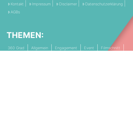
Kontakt
Impressum
Disclaimer
Datenschutzerklärung
AGBs
THEMEN:
360 Grad
Allgemein
Engagement
Event
Filmschnitt
Livestream
Referenz
Social Media
Technik
Tipps & Tricks
Video
PARTNERSCHAFTEN